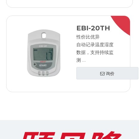
防水的
LED报警
显示最小/最大值
EBI-20TH
可更换电池
性价比优异
自动记录温度湿度
数据，支持持续监
测
无需网络连接
询价
使用 PC 进行编程
和评估
LED报警
显示最小/最大值