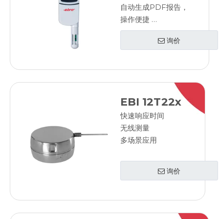
自动生成PDF报告，
操作便捷
通过简单易用的设计
询价
最大限度地减少培训
成本和用户错误
通过标准报告流程消
除昂贵且耗时的
IQ/OQ 程序
EBI 12T22x
通过标准化软件降低
快速响应时间
IT 成本
无线测量
多场景应用
询价