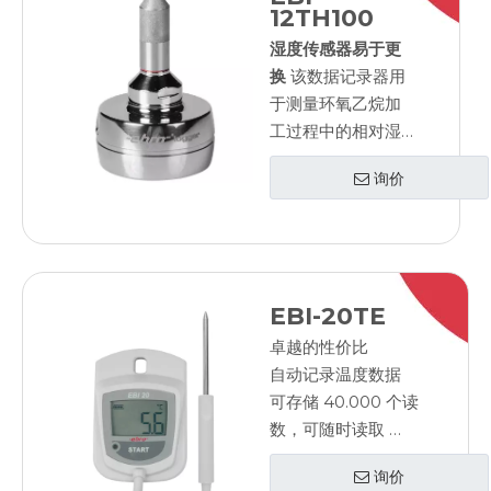
12TH100
湿度传感器易于更
换
该数据记录器用
于测量环氧乙烷加
工过程中的相对湿
度。可用于危险区
询价
域。湿度传感器易
于更换
EBI-20TE
卓越的性价比
自动记录温度数据
可存储 40.000 个读
数，可随时读取
无需网络连接
询价
使用 PC 进行编程和