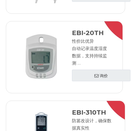
评估
防水的
LED报警
显示最小/最大值
EBI-20TH
可更换电池
性价比优异
自动记录温度湿度
数据，支持持续监
测
无需网络连接
询价
使用 PC 进行编程
和评估
LED报警
显示最小/最大值
EBI-310TH
防篡改设计，确保数
据真实性