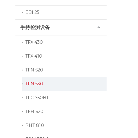
EBI 25
手持检测设备
TFX 430
TFX 410
TFN 520
TFN 530
TLC 750BT
TFH 620
PHT 810